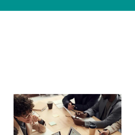
Řešíte něco z toho?
Podnikové informační systémy
pomáhají propojit data,
dokumenty a procesy a poskytují
firmě lepší přehled nad
fungováním organizace.