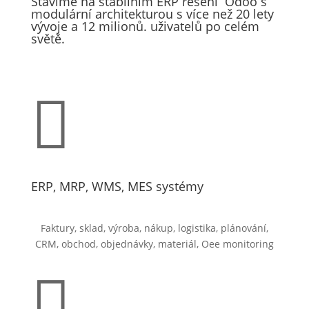
Stavíme na stabilním ERP řešení Odoo s
modulární architekturou s více než 20 lety
vývoje a 12 milionů. uživatelů po celém
světě.

ERP, MRP, WMS, MES systémy
Faktury, sklad, výroba, nákup, logistika, plánování,
CRM, obchod, objednávky, materiál, Oee monitoring
