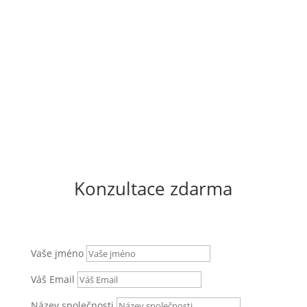
Vznikají odstraněním konkrétního problému, který
každý den zpomaluje práci zaměstnanců.
Po ověření přínosů lze řešení postupně rozšiřovat o
další procesy, oddělení a automatizace.
Konzultace zdarma
Vaše jméno
Váš Email
Název společnosti