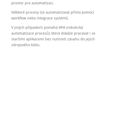
prostor pro automatizaci.
Některé procesy lze automatizovat přímo pomocí
workflow nebo integrace systémů.
V jiných případech pomáhá RPA (robotická
automatizace procesů), která dokáže pracovat i se
staršími aplikacemi bez nutnosti zásahu do jejich
zdrojového kódu.
Kde dává RPA smysl:
přenos dat mezi staršími systémy,
práce s desktopovými aplikacemi,
automatické přepisování údajů,
zpracování dokumentů,
opakující se administrativní úkoly.