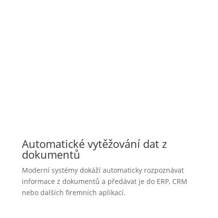
rychlejší zpracování dokumentů,
méně ručního přepisování,
nižší chybovost,
jednodušší dohledání informací,
automatické ukládání a archivace.
Automatické vytěžování dat z
dokumentů
Moderní systémy dokáží automaticky rozpoznávat
informace z dokumentů a předávat je do ERP, CRM
nebo dalších firemních aplikací.