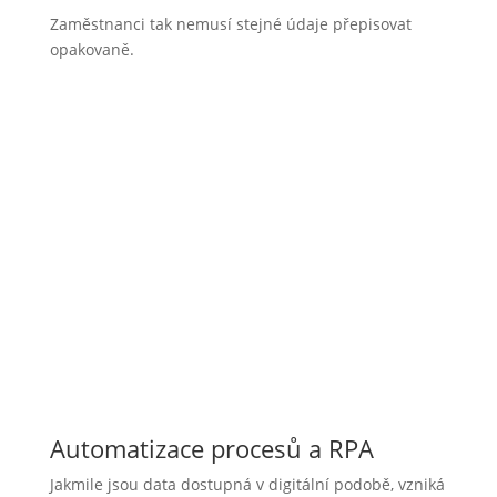
Zaměstnanci tak nemusí stejné údaje přepisovat
opakovaně.
Typické příklady:
přijaté faktury,
objednávky od zákazníků,
dodací listy,
smlouvy,
servisní dokumentace.
Automatizace procesů a RPA
Jakmile jsou data dostupná v digitální podobě, vzniká