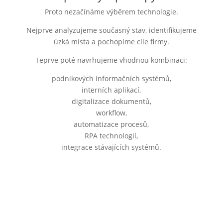
Proto nezačínáme výběrem technologie.
Nejprve analyzujeme současný stav, identifikujeme
úzká místa a pochopíme cíle firmy.
Teprve poté navrhujeme vhodnou kombinaci:
podnikových informačních systémů,
interních aplikací,
digitalizace dokumentů,
workflow,
automatizace procesů,
RPA technologií,
integrace stávajících systémů.
Začněte konkrétním problémem
Největší přínosy často nevznikají při rozsáhlých
projektech.