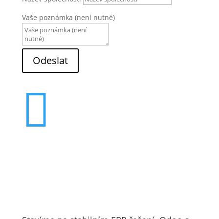
Vaše poznámka (není nutné)
Odeslat

Poslat e-mail
info@effi-system.cz